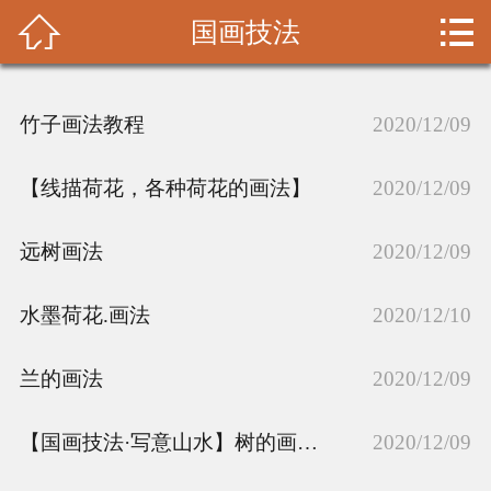


国画技法
首页

书画理论
竹子画法教程
2020/12/09
名家拾遗
【线描荷花，各种荷花的画法】
2020/12/09
收藏鉴赏
远树画法
2020/12/09
书画装裱
水墨荷花.画法
山水画
2020/12/10
花鸟画
兰的画法
2020/12/09
人物画
【国画技法·写意山水】树的画法（上）
2020/12/09
大家碑贴