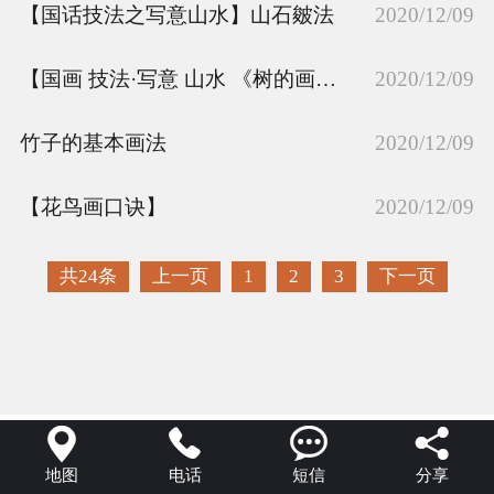
【国话技法之写意山水】山石皴法
2020/12/09
国画技法
【国画 技法·写意 山水 《树的画法》】（下）
2020/12/09
竹子的基本画法
2020/12/09
【花鸟画口诀】
2020/12/09
共24条
上一页
1
2
3
下一页




地图
电话
短信
分享