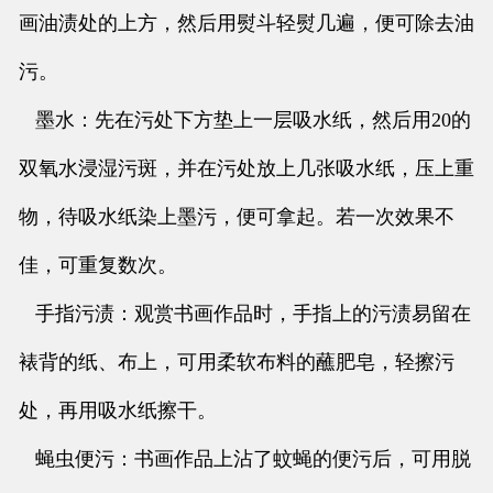
画油渍处的上方，然后用熨斗轻熨几遍，便可除去油
国画技法
污。
墨水：先在污处下方垫上一层吸水纸，然后用20的
双氧水浸湿污斑，并在污处放上几张吸水纸，压上重
物，待吸水纸染上墨污，便可拿起。若一次效果不
佳，可重复数次。
手指污渍：观赏书画作品时，手指上的污渍易留在
裱背的纸、布上，可用柔软布料的蘸肥皂，轻擦污
处，再用吸水纸擦干。
蝇虫便污：书画作品上沾了蚊蝇的便污后，可用脱