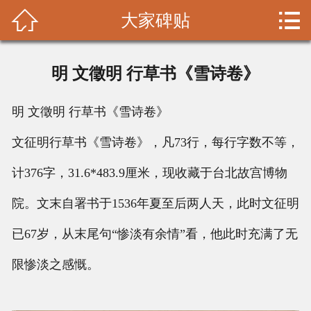


大家碑贴
首页

书画理论
明 文徵明 行草书《雪诗卷》
名家拾遗
明 文徵明 行草书《雪诗卷》
收藏鉴赏
文征明行草书《雪诗卷》，凡73行，每行字数不等，
书画装裱
计376字，31.6*483.9厘米，现收藏于台北故宫博物
山水画
院。文末自署书于1536年夏至后两人天，此时文征明
已67岁，从末尾句“惨淡有余情”看，他此时充满了无
花鸟画
限惨淡之感慨。
人物画
大家碑贴