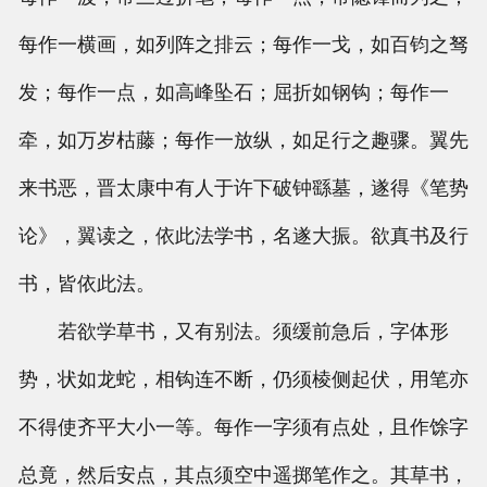
每作一横画，如列阵之排云；每作一戈，如百钧之驽
发；每作一点，如高峰坠石；屈折如钢钩；每作一
牵，如万岁枯藤；每作一放纵，如足行之趣骤。翼先
来书恶，晋太康中有人于许下破钟繇墓，遂得《笔势
论》，翼读之，依此法学书，名遂大振。欲真书及行
书，皆依此法。
若欲学草书，又有别法。须缓前急后，字体形
势，状如龙蛇，相钩连不断，仍须棱侧起伏，用笔亦
不得使齐平大小一等。每作一字须有点处，且作馀字
总竟，然后安点，其点须空中遥掷笔作之。其草书，