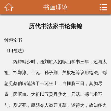


书画理论
首页

书画理论
历代书法家书论集锦
名家拾遗
钟繇论书
收藏鉴赏
《用笔法》
书画装裱
魏钟繇少时，随刘胜入抱犊山学书三年，还与太
山水画
祖、邯郸淳、韦诞、孙子荆、关枇杷等议用笔法。繇
忽见蔡伯喈笔法于韦诞坐上，自捶胸三日，其胸尽
花鸟画
青，因呕血。太祖以五灵丹救之，乃活。繇苦求不
人物画
与。及诞死，繇阴令人盗开其墓，遂得之，故知多力
大家碑贴