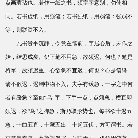
点画瑕玷也。若作一纸之书，须字字意别，勿使相
同。若书虚纸，用强笔；若书强纸，用弱笔：强弱不
等，则蹉跌不入。
凡书贵乎沉静，令意在笔前，字居心后，未作之
始，结思成矣。仍下笔不用急，故须迟。何也？笔是
将军，故须迟重。心欲急不宜迟，何也？心是箭锋，
箭不欲迟，迟则中物不入。夫字有缓急，一字之中何
者有缓急？至如“乌”字，下手一点，点须急，横直即
须迟，欲“乌”之脚急，斯乃取形势也。每书欲十迟五
急，十曲五直，十藏五出，十起五伏，方可谓书。若