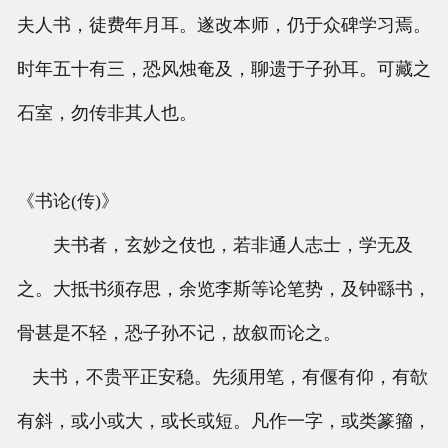
夫人书，徒费年月耳。遂改本师，仍于众碑学习焉。
时年五十有三，恐风烛奄及，聊遗于子孙耳。可藏之
石室，勿传非其人也。
《书论(传)》
夫书者，玄妙之伎也，若非通人志士，学无及
之。大抵书须存思，余览李斯等论笔势，及钟繇书，
骨甚是不轻，恐子孙不记，故叙而论之。
夫书，不贵平正安稳。先须用笔，有偃有仰，有欹
有斜，或小或大，或长或短。凡作一字，或类篆籀，