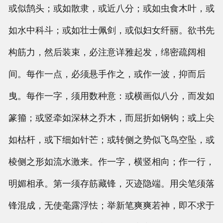
或似鹄头；或如散隶，或近八分；或如虫食木叶，或
如水中科斗；或如壮士佩剑，或似妇女纤丽。欲书先
构筋力，然后装束，必注意详雅起发，绵密疏阔相
间。每作一点，必须悬手作之，或作一波，抑而后
曳。每作一字，须用数种意：或横画似八分，而发如
篆籀；或竖牵如深林之乔木，而屈折如钢钩；或上尖
如枯杆，或下细如针芒；或转侧之势似飞鸟空坠，或
棱侧之形如流水激来。作一字，横竖相向；作一行，
明媚相承。第一须存筋藏锋，灭迹隐端。用尖笔须落
锋混成，无使毫露浮怯；举新笔爽爽若神，即不求于