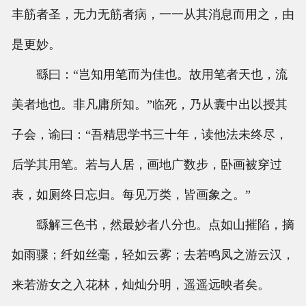
丰筋者圣，无力无筋者病，一一从其消息而用之，由
国画技法
是更妙。
繇曰：“岂知用笔而为佳也。故用笔者天也，流
美者地也。非凡庸所知。”临死，乃从囊中出以授其
子会，谕曰：“吾精思学书三十年，读他法未终尽，
后学其用笔。若与人居，画地广数步，卧画被穿过
表，如厕终日忘归。每见万类，皆画象之。”
繇解三色书，然最妙者八分也。点如山摧陷，摘
如雨骤；纤如丝毫，轻如云雾；去若鸣凤之游云汉，
来若游女之入花林，灿灿分明，遥遥远映者矣。