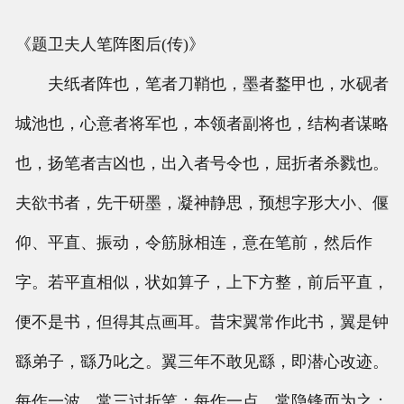
《题卫夫人笔阵图后(传)》
夫纸者阵也，笔者刀鞘也，墨者鍪甲也，水砚者
城池也，心意者将军也，本领者副将也，结构者谋略
也，扬笔者吉凶也，出入者号令也，屈折者杀戮也。
夫欲书者，先干研墨，凝神静思，预想字形大小、偃
仰、平直、振动，令筋脉相连，意在笔前，然后作
字。若平直相似，状如算子，上下方整，前后平直，
便不是书，但得其点画耳。昔宋翼常作此书，翼是钟
繇弟子，繇乃叱之。翼三年不敢见繇，即潜心改迹。
每作一波，常三过折笔；每作一点，常隐锋而为之；