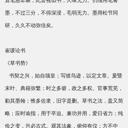
直笔急牵裹，此暂视似书，久味无力。仍须用笔著
墨，不过三分，不得深浸，毛弱无力。墨用松节同
研，久久不动弥佳矣。
崔瑗论书
《草书势》
书契之兴，始自颉皇；写彼鸟迹，以定文章。爰暨
末叶、典籍弥繁；时之多僻，政之多权。官事荒芜，
勦其墨翰；惟多佐隶，旧字是删。草书之法，盖又简
略；应时谕指，用于卒迫。兼功并用，爱日省力；纯
俭之变，岂必古式。观其法象，俯仰有仪；方不中