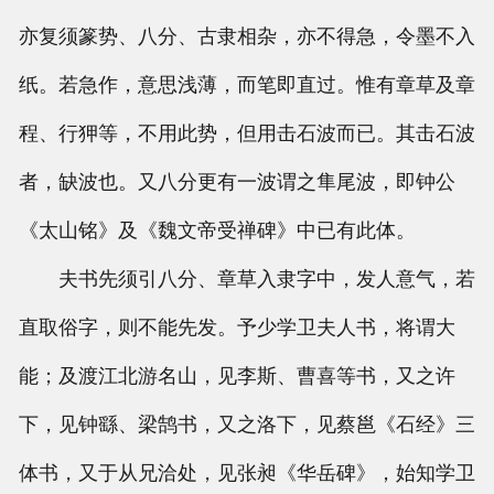
亦复须篆势、八分、古隶相杂，亦不得急，令墨不入
纸。若急作，意思浅薄，而笔即直过。惟有章草及章
程、行狎等，不用此势，但用击石波而已。其击石波
者，缺波也。又八分更有一波谓之隼尾波，即钟公
《太山铭》及《魏文帝受禅碑》中已有此体。
夫书先须引八分、章草入隶字中，发人意气，若
直取俗字，则不能先发。予少学卫夫人书，将谓大
能；及渡江北游名山，见李斯、曹喜等书，又之许
下，见钟繇、梁鹄书，又之洛下，见蔡邕《石经》三
体书，又于从兄洽处，见张昶《华岳碑》，始知学卫