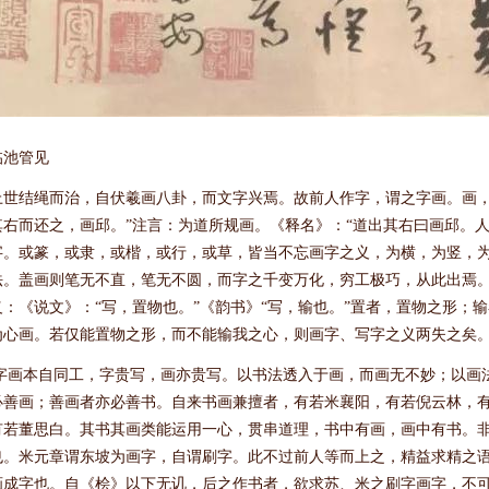
临池管见
上世结绳而治，自伏羲画八卦，而文字兴焉。故前人作字，谓之字画。画，
其右而还之，画邱。”注言：为道所规画。《释名》：“道出其右曰画邱。
字。或篆，或隶，或楷，或行，或草，皆当不忘画字之义，为横，为竖，
法。盖画则笔无不直，笔无不圆，而字之千变万化，穷工极巧，从此出焉
义：《说文》：“写，置物也。”《韵书》“写，输也。”置者，置物之形；
为心画。若仅能置物之形，而不能输我之心，则画字、写字之义两失之矣
字画本自同工，字贵写，画亦贵写。以书法透入于画，而画无不妙；以画
必善画；善画者亦必善书。自来书画兼擅者，有若米襄阳，有若倪云林，
有若董思白。其书其画类能运用一心，贯串道理，书中有画，画中有书。
也。米元章谓东坡为画字，自谓刷字。此不过前人等而上之，精益求精之
画成字也。自《桧》以下无讥，后之作书者，欲求苏、米之刷字画字，不