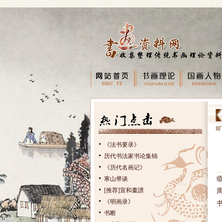
《法书要录》
历代书法家书论集锦
《历代名画记》
寒山帚谈
[推荐]宣和畫譜
《明画录》
书断