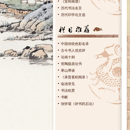
《宣和画谱》
历代书法名言
历代印学论文选
中国传统色彩名录
古今书人优劣评
论画十则
答陶隐居论书
寒山帚谈
《承晋斋积闻录 》
临池管见
书法纶贯
书断
张怀瓘《评书药石论》