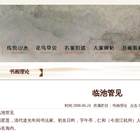
书画理论
临池管见
时间:2008-06-24 所属栏目：书画理论 点击:3
临池管见
周星莲，清代道光年间书法家。初名日旿，字午亭，仁和（今浙江杭州）人。
书名海内。