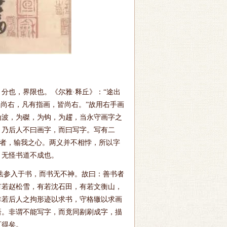
分也，界限也。《尔雅·释丘》：“途出
人尚右，凡有指画，皆尚右。”故用右手画
为波，为磔，为钩，为趯，当永守画字之
。乃后人不曰画字，而曰写字。写有二
输者，输我之心。两义并不相悖，所以字
。无怪书道不成也。
法参入于书，而书无不神。故曰：善书者
有若赵松雪，有若沈石田，有若文衡山，
非若后人之拘形迹以求书，守格辙以求画
语。非谓不能写字，而竟同剔刷成字，描
可得矣。