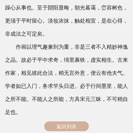
躁心从事也。至于阴阳显晦，朝光暮霭，峦容树色，
更须于平时留心。淡妆浓抹，触处相宜，是在心得，
非成法之可定矣。
作画以理气趣兼到为重，非是三者不入精妙神逸
之品。故必于平中求奇，绵里裹铁，虚实相生。古来
作家，相见彼此合法，稍无言外意，便云有伧夫气。
学者如已入门，务求竿头日进。必于行间墨里，能人
之所不能。不能人之所能，方具宋元三昧，不可稍自
足也。
返回列表