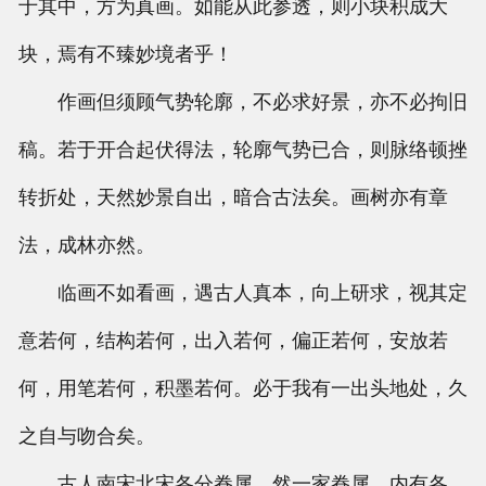
于其中，方为真画。如能从此参透，则小块积成大
块，焉有不臻妙境者乎！
作画但须顾气势轮廓，不必求好景，亦不必拘旧
稿。若于开合起伏得法，轮廓气势已合，则脉络顿挫
转折处，天然妙景自出，暗合古法矣。画树亦有章
法，成林亦然。
临画不如看画，遇古人真本，向上研求，视其定
意若何，结构若何，出入若何，偏正若何，安放若
何，用笔若何，积墨若何。必于我有一出头地处，久
之自与吻合矣。
古人南宋北宋各分眷属，然一家眷属，内有各