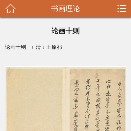


书画理论
首页

书画理论
论画十则
名家拾遗
论画十则 ﹝清﹞王原祁
收藏鉴赏
书画装裱
山水画
花鸟画
人物画
大家碑贴