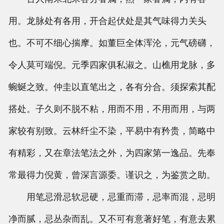
用。龙脉处有各用，开合起伏处是其气味得力关头
也。不可不细心揣摩。如董巨全体浑沦，元气磅礴，
令人莫可端倪。元季四家俱私淑之。山樵用龙脉，多
蜿蜒之致。仲圭以直笔出之，各有分合。须探索其配
搭处。子久则不脱不粘，用而不用，不用而用，与两
家较有别致。云林纤尘不染，平易中有矜贵，简略中
有精彩，又在章法笔法之外，为四家第一逸品。先奉
常最得力倪黄，曾深言源委。谨识之，为鉴赏之助。
用笔忌滑忌软忌硬，忌重而滞，忌率而混，忌明
净而腻，忌丛杂而乱。又不可有意著好笔，有意去累