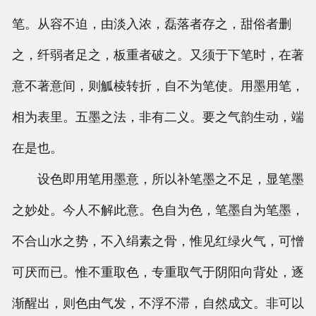
笔。从容不迫，由淡入浓，磊落者存之，甜俗者删
之，纤弱者足之，板重者破之。又须于下笔时，在著
意不著意间，则觚棱转折，自不为笔使。用墨用笔，
相为表里。五墨之法，非有二义。要之气韵生动，端
在是也。
设色即用笔用墨意，所以补笔墨之不足，显笔墨
之妙处。今人不解此意。色自为色，笔墨自为笔墨，
不合山水之势，不入绢素之骨，惟见红绿火气，可憎
可厌而已。惟不重取色，专重取气于阴阳向背处，逐
渐醒出，则色由气发，不浮不滞，自然成文。非可以