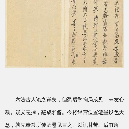
国画技法
六法古人论之详矣，但恐后学拘局成见，未发心
裁。疑义意揣，翻成邪僻。今将经营位置笔墨设色大
意，就先奉常所传及愚见言之。以识甘苦。后有所