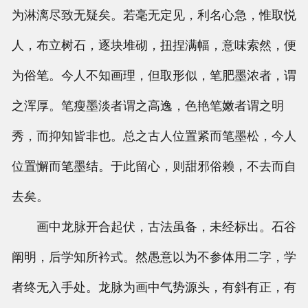
为淋漓尽致无疑矣。若毫无定见，利名心急，惟取悦
人，布立树石，逐块堆砌，扭捏满幅，意味索然，便
为俗笔。今人不知画理，但取形似，笔肥墨浓者，谓
之浑厚。笔瘦墨淡者谓之高逸，色艳笔嫩者谓之明
秀，而抑知皆非也。总之古人位置紧而笔墨松，今人
位置懈而笔墨结。于此留心，则甜邪俗赖，不去而自
去矣。
画中龙脉开合起伏，古法虽备，未经标出。石谷
阐明，后学知所衿式。然愚意以为不参体用二字，学
者终无入手处。龙脉为画中气势源头，有斜有正，有