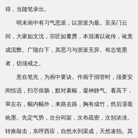
得，当随笔录出。
明末画中有习气恶派，以浙派为最。至吴门云
间，大家如文沈，宗匠如董赝，本混淆以讹传，讹竟
成流弊。广陵白下，其恶习与浙派无异。有志笔墨
者，切须戒之。
意在笔先，为画中要诀。作画于搦管时，须要安
闲恬适，扫尽俗肠，默对素幅，凝神静气。看高下，
审左右，幅内幅外，来路去路，胸有成竹，然后濡毫
吮墨。先定气势，次分间架，次布疏密，次别浓淡。
转换敲击，东呼西应，自然水到渠成，天然凑拍。其